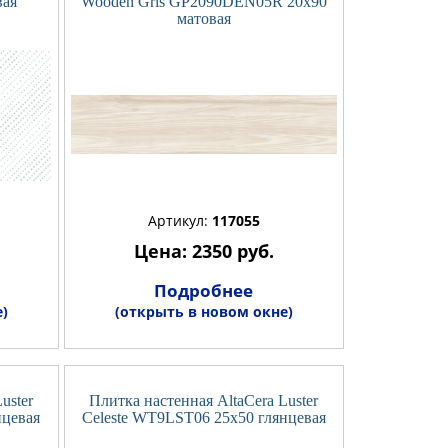
вая
Wooden Gris GP2090DEN05R 20x90
матовая
Артикул:
117055
Цена: 2350 руб.
Подробнее
)
(открыть в новом окне)
uster
Плитка настенная AltaCera Luster
нцевая
Celeste WT9LST06 25x50 глянцевая