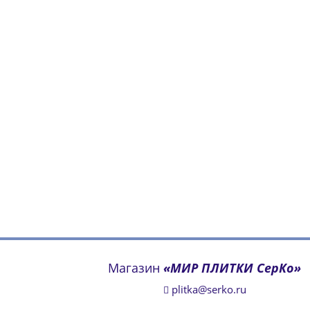
Магазин
«МИР ПЛИТКИ СерКо»
plitka@serko.ru