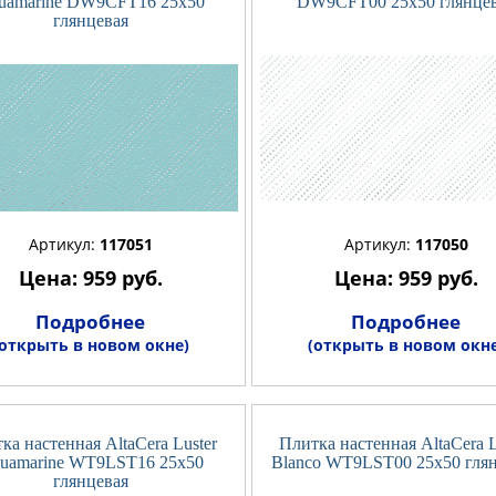
uamarine DW9CFT16 25x50
DW9CFT00 25x50 глянце
глянцевая
Артикул:
117051
Артикул:
117050
Цена: 959 руб.
Цена: 959 руб.
Подробнее
Подробнее
(открыть в новом окне)
(открыть в новом окне
ка настенная AltaCera Luster
Плитка настенная AltaCera L
uamarine WT9LST16 25x50
Blanco WT9LST00 25x50 гля
глянцевая