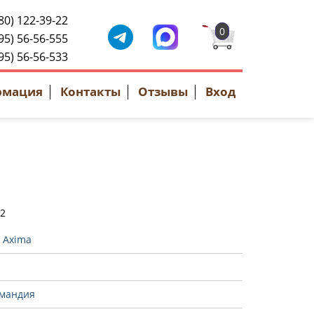
80) 122-39-22
0
95) 56-56-555
95) 56-56-533
рмация
Контакты
Отзывы
Вход
72
:
Axima
мандия