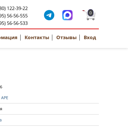
80) 122-39-22
0
95) 56-56-555
95) 56-56-533
рмация
Контакты
Отзывы
Вход
96
:
APE
я
a