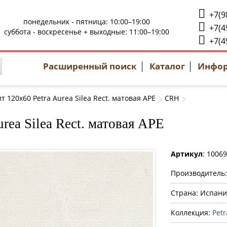
+7(9
понедельник - пятница: 10:00–19:00
+7(4
суббота - воскресенье + выходные: 11:00–19:00
+7(4
Расширенный поиск
Каталог
Инфо
 120x60 Petra Aurea Silea Rect. матовая APE
CRH
rea Silea Rect. матовая APE
Артикул
: 1006
Производитель
Страна: Испани
Коллекция:
Petr