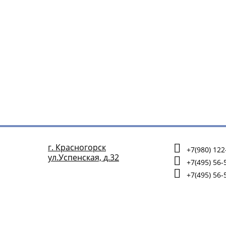
г. Красногорск
+7(980) 122
ул.Успенская, д.32
+7(495) 56-
+7(495) 56-