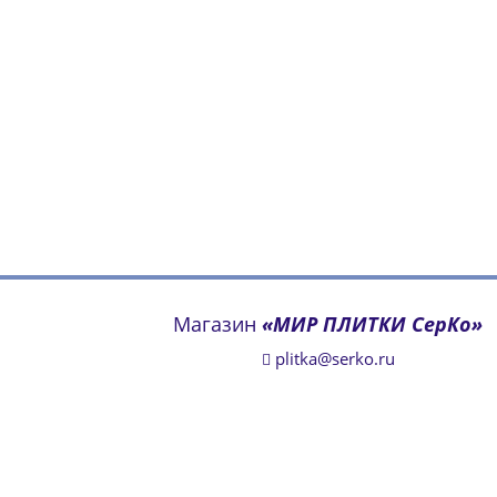
Магазин
«МИР ПЛИТКИ СерКо»
plitka@serko.ru