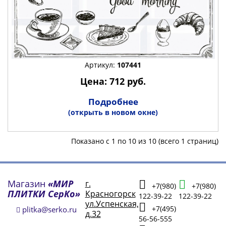
Артикул:
107441
Цена: 712 руб.
Подробнее
(открыть в новом окне)
Показано с 1 по 10 из 10 (всего 1 страниц)
Магазин
«МИР
г.
+7(980)
+7(980)
ПЛИТКИ СерКо»
Красногорск
122-39-22
122-39-22
ул.Успенская,
+7(495)
plitka@serko.ru
д.32
56-56-555