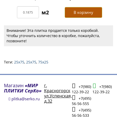
В корзину
Внимание! Эта плитка продается только коробкой.
Чтобы уточнить количество в коробке, пожалуйста,
позвоните!
Теги:
25x75
,
25х75
,
75х25
Магазин
«МИР
г.
+7(980)
+7(980)
ПЛИТКИ СерКо»
Красногорск
122-39-22
122-39-22
ул.Успенская,
+7(495)
plitka@serko.ru
д.32
56-56-555
+7(495)
56-56-533