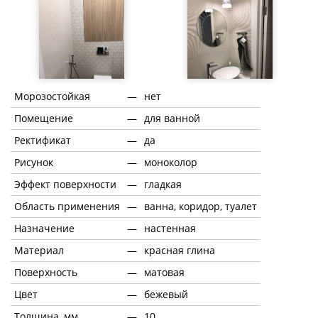
Морозостойкая
—
нет
Помещение
—
для ванной
Ректификат
—
да
Рисунок
—
моноколор
Эффект поверхности
—
гладкая
Область применения
—
ванна, коридор, туалет
Назначение
—
настенная
Материал
—
красная глина
Поверхность
—
матовая
Цвет
—
бежевый
Толщина, мм
—
10