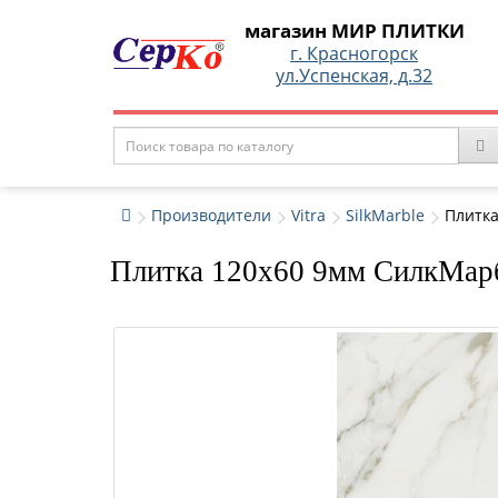
магазин МИР ПЛИТКИ
г. Красногорск
ул.Успенская, д.32
Производители
Vitra
SilkMarble
Плитка
Плитка 120x60 9мм СилкМарб