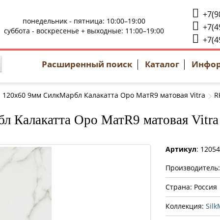
+7(9
понедельник - пятница: 10:00–19:00
+7(4
суббота - воскресенье + выходные: 11:00–19:00
+7(4
Расширенный поиск
Каталог
Инфо
 120x60 9мм СилкМарбл Калакатта Оро МатR9 матовая Vitra
R
л Калакатта Оро МатR9 матовая Vitra
Артикул
: 1205
Производитель
Страна: Россия
Коллекция:
Silk