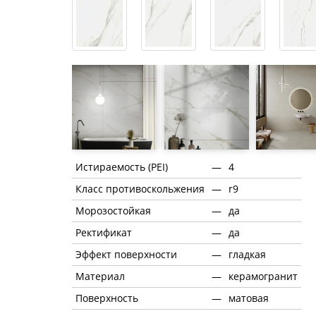
Истираемость (PEI)
—
4
Класс противоскольжения
—
r9
Морозостойкая
—
да
Ректификат
—
да
Эффект поверхности
—
гладкая
Материал
—
керамогранит
Поверхность
—
матовая