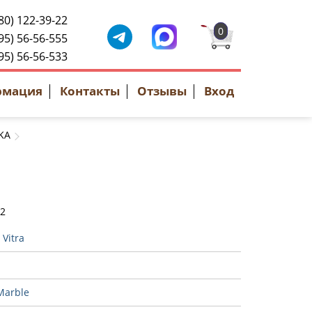
80) 122-39-22
0
95) 56-56-555
95) 56-56-533
рмация
Контакты
Отзывы
Вход
KA
42
:
Vitra
Marble