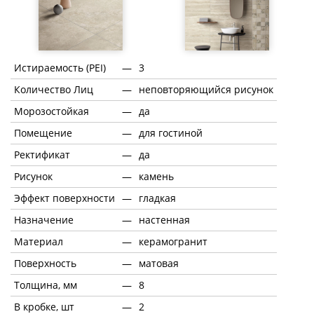
Истираемость (PEI)
—
3
Количество Лиц
—
неповторяющийся рисунок
Морозостойкая
—
да
Помещение
—
для гостиной
Ректификат
—
да
Рисунок
—
камень
Эффект поверхности
—
гладкая
Назначение
—
настенная
Материал
—
керамогранит
Поверхность
—
матовая
Толщина, мм
—
8
В кробке, шт
—
2