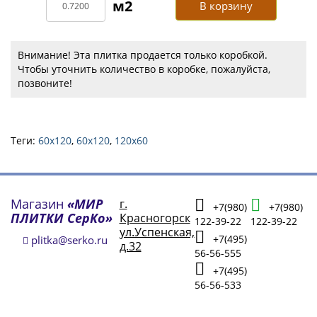
В корзину
Внимание! Эта плитка продается только коробкой.
Чтобы уточнить количество в коробке, пожалуйста,
позвоните!
Теги:
60x120
,
60х120
,
120х60
Магазин
«МИР
г.
+7(980)
+7(980)
ПЛИТКИ СерКо»
Красногорск
122-39-22
122-39-22
ул.Успенская,
+7(495)
plitka@serko.ru
д.32
56-56-555
+7(495)
56-56-533