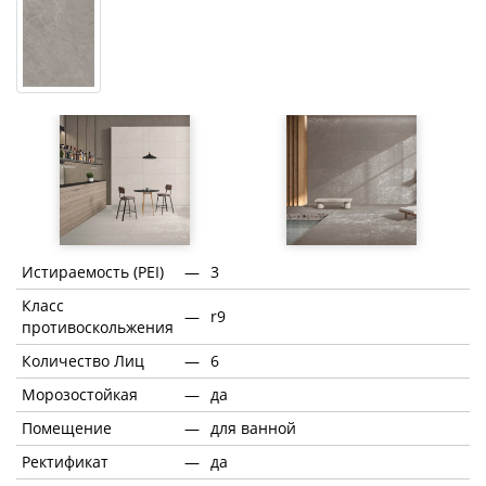
Истираемость (PEI)
—
3
Класс
—
r9
противоскольжения
Количество Лиц
—
6
Морозостойкая
—
да
Помещение
—
для ванной
Ректификат
—
да