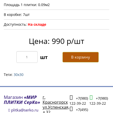
Площадь 1 плитки: 0.09м2
В коробке: 7шт
Доступность:
На складе
Цена: 990 р/шт
В корзину
Теги:
30х30
Магазин
«МИР
г.
+7(980)
+7(980)
ПЛИТКИ СерКо»
Красногорск
122-39-22
122-39-22
ул.Успенская,
+7(495)
plitka@serko.ru
д.32