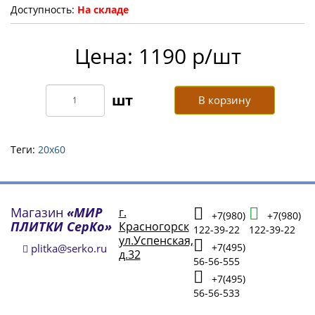
Доступность:
На складе
Цена: 1190 р/шт
В корзину
Теги:
20х60
Магазин
«МИР
г.
+7(980)
+7(980)
ПЛИТКИ СерКо»
Красногорск
122-39-22
122-39-22
ул.Успенская,
+7(495)
plitka@serko.ru
д.32
56-56-555
+7(495)
56-56-533