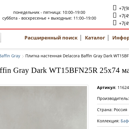
+7(9
понедельник - пятница: 10:00–19:00
+7(4
суббота - воскресенье + выходные: 11:00–19:00
+7(4
Расширенный поиск
Каталог
Инфо
affin Gray
Плитка настенная Delacora Baffin Gray Dark WT15B
affin Gray Dark WT15BFN25R 25x74 м
Артикул
: 1162
Производитель
Страна: Россия
Коллекция:
Бафф