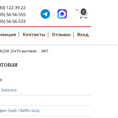
80) 122-39-22
0
95) 56-56-555
95) 56-56-533
рмация
Контакты
Отзывы
Вход
FN25R 25x74 матовая
ART
атовая
40
:
Delacora
ин Грей / Baffin Gray