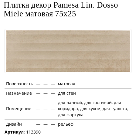
Плитка декор Pamesa Lin. Dosso
Miele матовая 75x25
Поверхность
—
—
—
матовая
Назначение
—
—
—
для стен
для ванной, для гостиной, для
Помещение
—
—
—
коридора, для кухни, для туалета,
для фартука
Дизайн
—
—
—
рельеф
Артикул
: 113390