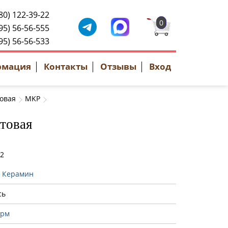
80) 122-39-22
0
95) 56-56-555
95) 56-56-533
рмация
Контакты
Отзывы
Вход
овая
MKP
товая
92
:
Керамин
сь
рм