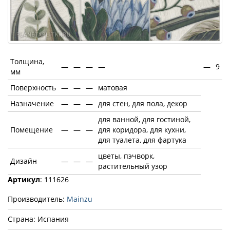
Толщина,
—
—
—
—
—
9
мм
Поверхность
—
—
—
матовая
Назначение
—
—
—
для стен, для пола, декор
для ванной, для гостиной,
Помещение
—
—
—
для коридора, для кухни,
для туалета, для фартука
цветы, пэчворк,
Дизайн
—
—
—
растительный узор
Артикул
: 111626
Производитель:
Mainzu
Страна: Испания