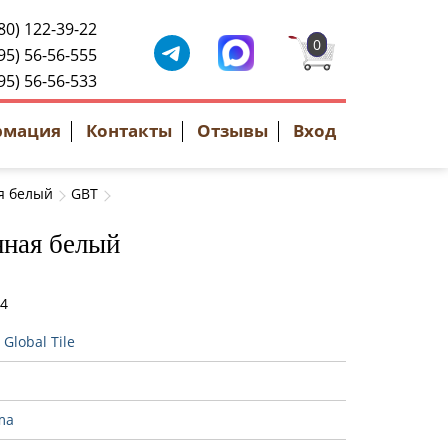
80) 122-39-22
0
95) 56-56-555
95) 56-56-533
рмация
Контакты
Отзывы
Вход
я белый
GBT
нная белый
74
:
Global Tile
ma