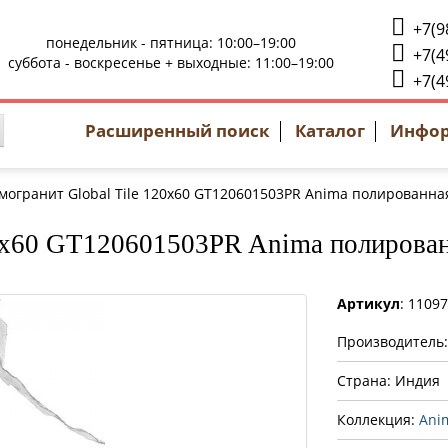
+7(9
понедельник - пятница: 10:00–19:00
+7(4
суббота - воскресенье + выходные: 11:00–19:00
+7(4
Расширенный поиск
Каталог
Инфо
могранит Global Tile 120x60 GT120601503PR Anima полированна
20x60 GT120601503PR Anima полирова
Артикул
: 1109
Производитель
Страна: Индия
Коллекция:
Ani