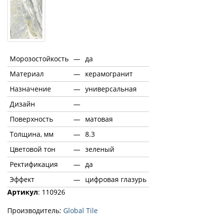
Морозостойкость
—
да
Материал
—
керамогранит
Назначение
—
универсальная
Дизайн
—
Поверхность
—
матовая
Толщина, мм
—
8.3
Цветовой тон
—
зеленый
Ректификация
—
да
Эффект
—
цифровая глазурь
Артикул
: 110926
Производитель:
Global Tile