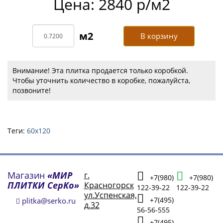
Цена: 2840 р/м2
В корзину
Внимание! Эта плитка продается только коробкой.
Чтобы уточнить количество в коробке, пожалуйста,
позвоните!
Теги:
60х120
Магазин
«МИР
г.
+7(980)
+7(980)
ПЛИТКИ СерКо»
Красногорск
122-39-22
122-39-22
ул.Успенская,
+7(495)
plitka@serko.ru
д.32
56-56-555
+7(495)