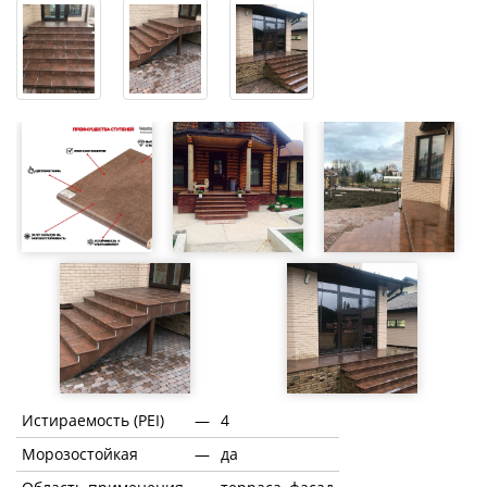
Истираемость (PEI)
—
4
Морозостойкая
—
да