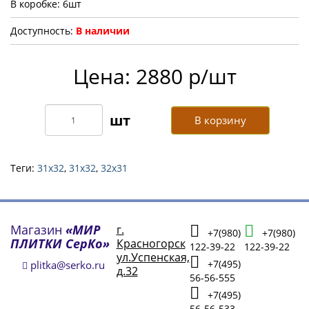
В коробке: 6шт
Доступность:
В наличии
Цена: 2880 р/шт
В корзину
Теги:
31x32
,
31х32
,
32х31
Магазин
«МИР
г.
+7(980)
+7(980)
ПЛИТКИ СерКо»
Красногорск
122-39-22
122-39-22
ул.Успенская,
+7(495)
plitka@serko.ru
д.32
56-56-555
+7(495)
56-56-533