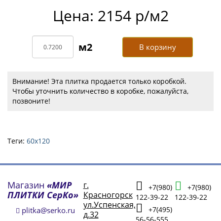
Цена: 2154 р/м2
В корзину
Внимание! Эта плитка продается только коробкой.
Чтобы уточнить количество в коробке, пожалуйста,
позвоните!
Теги:
60х120
Магазин
«МИР
г.
+7(980)
+7(980)
ПЛИТКИ СерКо»
Красногорск
122-39-22
122-39-22
ул.Успенская,
+7(495)
plitka@serko.ru
д.32
56-56-555