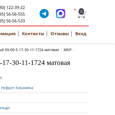
80) 122-39-22
0
95) 56-56-555
95) 56-56-533
рмация
Контакты
Отзывы
Вход
й 09-00-5-17-30-11-1724 матовая
MKP
-17-30-11-1724 матовая
21
:
Нефрит-Керамика
альди