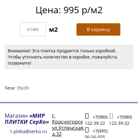
Цена: 995 р/м2
В корзину
Внимание! Эта плитка продается только коробкой.
Чтобы уточнить количество в коробке, пожалуйста,
позвоните!
Теги:
39х39
Магазин
«МИР
г.
+7(980)
+7(980)
ПЛИТКИ СерКо»
Красногорск
122-39-22
122-39-22
ул.Успенская,
+7(495)
plitka@serko.ru
д.32
56-56-555