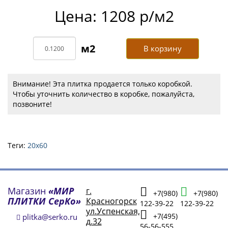
Цена: 1208 р/м2
В корзину
Внимание! Эта плитка продается только коробкой.
Чтобы уточнить количество в коробке, пожалуйста,
позвоните!
Теги:
20х60
Магазин
«МИР
г.
+7(980)
+7(980)
ПЛИТКИ СерКо»
Красногорск
122-39-22
122-39-22
ул.Успенская,
+7(495)
plitka@serko.ru
д.32
56-56-555