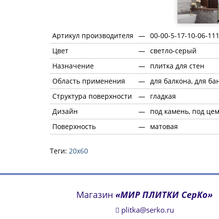
Артикул производителя
—
00-00-5-17-10-06-11
Цвет
—
светло-серый
Назначение
—
плитка для стен
Область применения
—
для балкона, для ба
Структура поверхности
—
гладкая
Дизайн
—
под камень, под це
Поверхность
—
матовая
Теги:
20х60
Магазин
«МИР ПЛИТКИ СерКо»
plitka@serko.ru