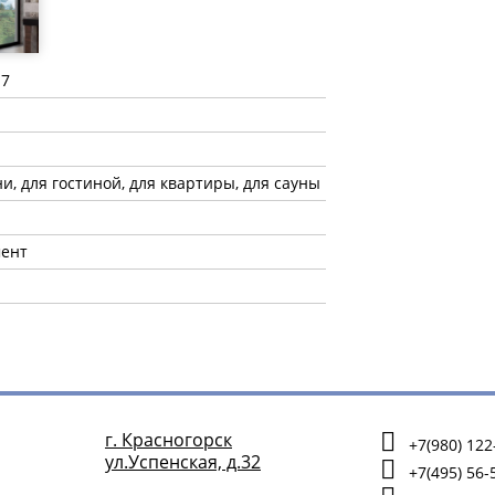
17
ни, для гостиной, для квартиры, для сауны
мент
г. Красногорск
+7(980) 122
ул.Успенская, д.32
+7(495) 56-