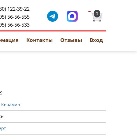
80) 122-39-22
0
95) 56-56-555
95) 56-56-533
рмация
Контакты
Отзывы
Вход
29
:
Керамин
сь
ерт