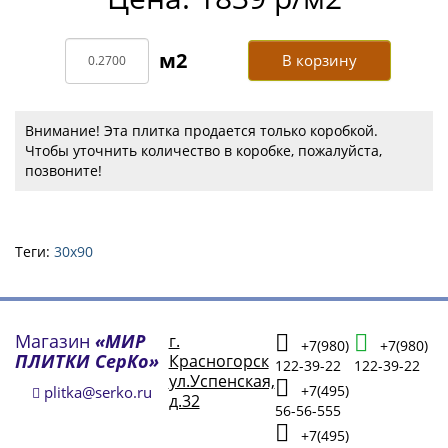
В корзину
Внимание! Эта плитка продается только коробкой.
Чтобы уточнить количество в коробке, пожалуйста,
позвоните!
Теги:
30х90
Магазин
«МИР
г.
+7(980)
+7(980)
ПЛИТКИ СерКо»
Красногорск
122-39-22
122-39-22
ул.Успенская,
+7(495)
plitka@serko.ru
д.32
56-56-555
+7(495)