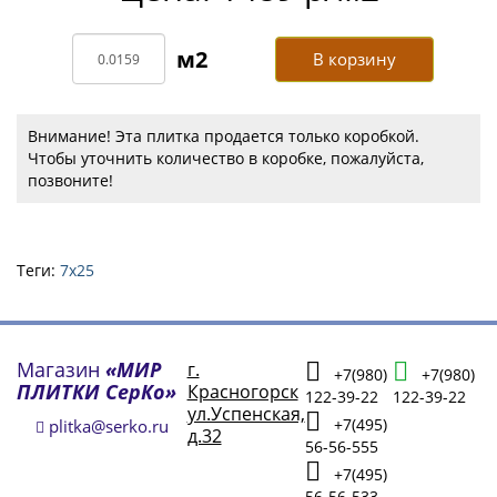
В корзину
Внимание! Эта плитка продается только коробкой.
Чтобы уточнить количество в коробке, пожалуйста,
позвоните!
Теги:
7х25
Магазин
«МИР
г.
+7(980)
+7(980)
ПЛИТКИ СерКо»
Красногорск
122-39-22
122-39-22
ул.Успенская,
+7(495)
plitka@serko.ru
д.32
56-56-555
+7(495)
56-56-533