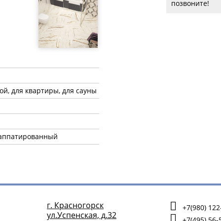
позвоните!
ной, для квартиры, для сауны
лаппатированный
г. Красногорск
+7(980) 122
ул.Успенская, д.32
+7(495) 56-