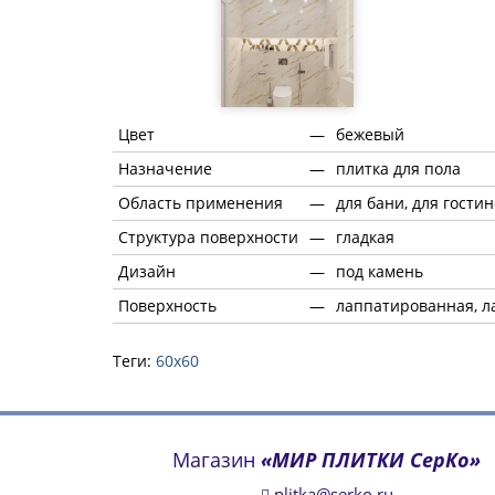
Цвет
—
бежевый
Назначение
—
плитка для пола
Область применения
—
для бани, для гости
Структура поверхности
—
гладкая
Дизайн
—
под камень
Поверхность
—
лаппатированная, 
Теги:
60х60
Магазин
«МИР ПЛИТКИ СерКо»
plitka@serko.ru