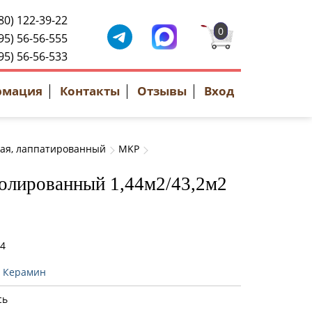
80) 122-39-22
0
95) 56-56-555
95) 56-56-533
рмация
Контакты
Отзывы
Вход
ная, лаппатированный
MKP
полированный 1,44м2/43,2м2
24
:
Керамин
сь