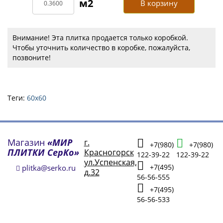
В корзину
Внимание! Эта плитка продается только коробкой.
Чтобы уточнить количество в коробке, пожалуйста,
позвоните!
Теги:
60х60
Магазин
«МИР
г.
+7(980)
+7(980)
ПЛИТКИ СерКо»
Красногорск
122-39-22
122-39-22
ул.Успенская,
+7(495)
plitka@serko.ru
д.32
56-56-555
+7(495)
56-56-533