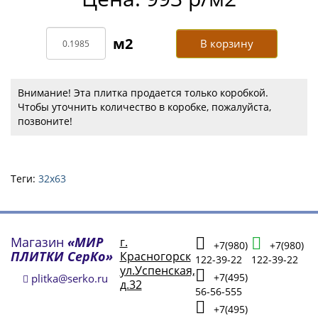
В корзину
Внимание! Эта плитка продается только коробкой.
Чтобы уточнить количество в коробке, пожалуйста,
позвоните!
Теги:
32х63
Магазин
«МИР
г.
+7(980)
+7(980)
ПЛИТКИ СерКо»
Красногорск
122-39-22
122-39-22
ул.Успенская,
+7(495)
plitka@serko.ru
д.32
56-56-555
+7(495)