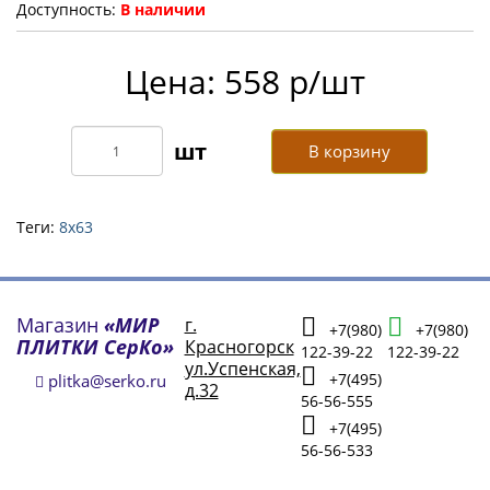
Доступность:
В наличии
Цена: 558 р/шт
В корзину
Теги:
8х63
Магазин
«МИР
г.
+7(980)
+7(980)
ПЛИТКИ СерКо»
Красногорск
122-39-22
122-39-22
ул.Успенская,
+7(495)
plitka@serko.ru
д.32
56-56-555
+7(495)
56-56-533