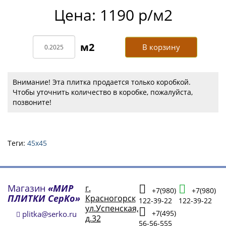
Цена: 1190 р/м2
В корзину
Внимание! Эта плитка продается только коробкой.
Чтобы уточнить количество в коробке, пожалуйста,
позвоните!
Теги:
45х45
Магазин
«МИР
г.
+7(980)
+7(980)
ПЛИТКИ СерКо»
Красногорск
122-39-22
122-39-22
ул.Успенская,
+7(495)
plitka@serko.ru
д.32
56-56-555