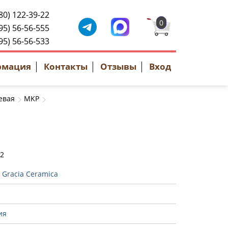
80) 122-39-22
0
95) 56-56-555
95) 56-56-533
рмация
Контакты
Отзывы
Вход
евая
MKP
42
:
Gracia Ceramica
ия