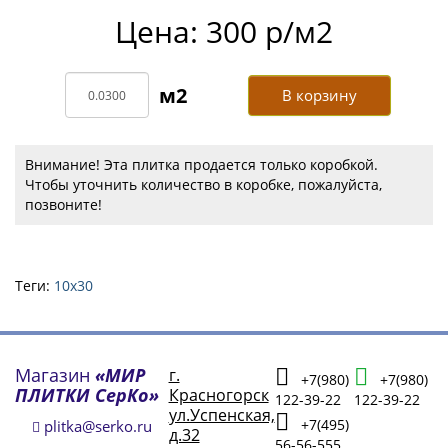
Цена: 300 р/м2
В корзину
Внимание! Эта плитка продается только коробкой.
Чтобы уточнить количество в коробке, пожалуйста,
позвоните!
Теги:
10х30
Магазин
«МИР
г.
+7(980)
+7(980)
ПЛИТКИ СерКо»
Красногорск
122-39-22
122-39-22
ул.Успенская,
+7(495)
plitka@serko.ru
д.32
56-56-555