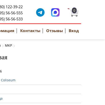
80) 122-39-22
0
95) 56-56-555
95) 56-56-533
рмация
Контакты
Отзывы
Вход
я
MKP
вая
36
:
Coliseum
да