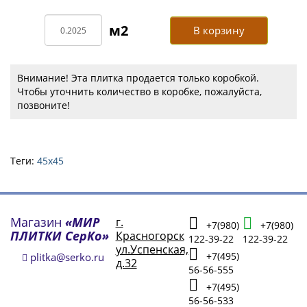
В корзину
Внимание! Эта плитка продается только коробкой.
Чтобы уточнить количество в коробке, пожалуйста,
позвоните!
Теги:
45х45
Магазин
«МИР
г.
+7(980)
+7(980)
ПЛИТКИ СерКо»
Красногорск
122-39-22
122-39-22
ул.Успенская,
+7(495)
plitka@serko.ru
д.32
56-56-555
+7(495)
56-56-533