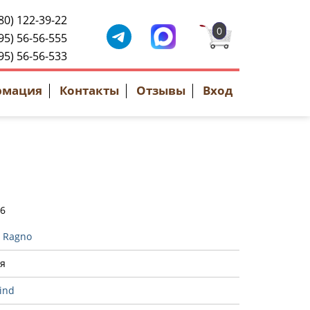
80) 122-39-22
0
95) 56-56-555
95) 56-56-533
рмация
Контакты
Отзывы
Вход
46
:
Ragno
я
ind