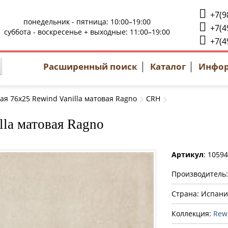
+7(9
понедельник - пятница: 10:00–19:00
+7(4
суббота - воскресенье + выходные: 11:00–19:00
+7(4
Расширенный поиск
Каталог
Инфо
ая 76x25 Rewind Vanilla матовая Ragno
CRH
lla матовая Ragno
Артикул
: 1059
Производитель
Страна: Испани
Коллекция:
Rew