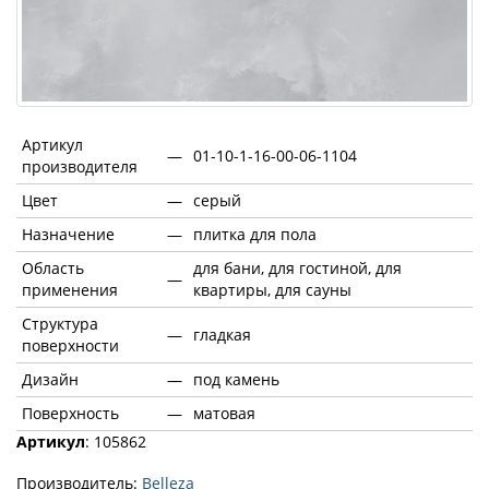
Артикул
—
01-10-1-16-00-06-1104
производителя
Цвет
—
серый
Назначение
—
плитка для пола
Область
для бани, для гостиной, для
—
применения
квартиры, для сауны
Структура
—
гладкая
поверхности
Дизайн
—
под камень
Поверхность
—
матовая
Артикул
: 105862
Производитель:
Belleza