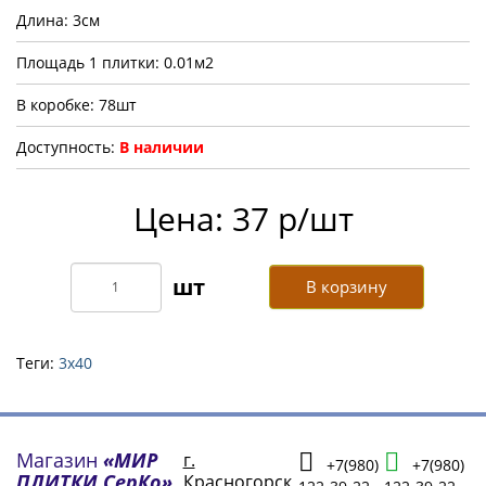
Длина: 3см
Площадь 1 плитки: 0.01м2
В коробке: 78шт
Доступность:
В наличии
Цена: 37 р/шт
В корзину
Теги:
3х40
Магазин
«МИР
г.
+7(980)
+7(980)
ПЛИТКИ СерКо»
Красногорск