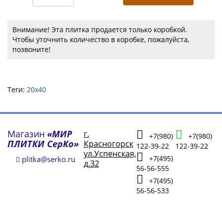
Внимание! Эта плитка продается только коробкой.
Чтобы уточнить количество в коробке, пожалуйста,
позвоните!
Теги:
20х40
Магазин
«МИР
г.
+7(980)
+7(980)
ПЛИТКИ СерКо»
Красногорск
122-39-22
122-39-22
ул.Успенская,
+7(495)
plitka@serko.ru
д.32
56-56-555
+7(495)
56-56-533