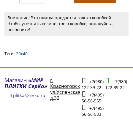
Внимание! Эта плитка продается только коробкой.
Чтобы уточнить количество в коробке, пожалуйста,
позвоните!
Теги:
20х40
Магазин
«МИР
г.
+7(980)
+7(980)
ПЛИТКИ СерКо»
Красногорск
122-39-22
122-39-22
ул.Успенская,
+7(495)
plitka@serko.ru
д.32
56-56-555
+7(495)
56-56-533