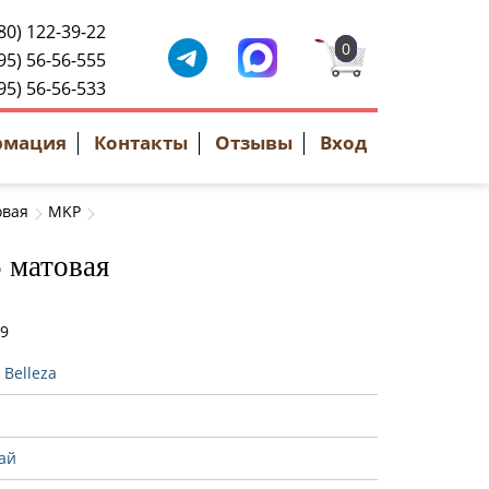
80) 122-39-22
0
95) 56-56-555
95) 56-56-533
рмация
Контакты
Отзывы
Вход
овая
MKP
5 матовая
39
:
Belleza
ай