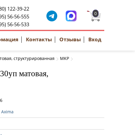
80) 122-39-22
0
95) 56-56-555
95) 56-56-533
рмация
Контакты
Отзывы
Вход
атовая, структурированная
MKP
30уп матовая,
56
:
Axima