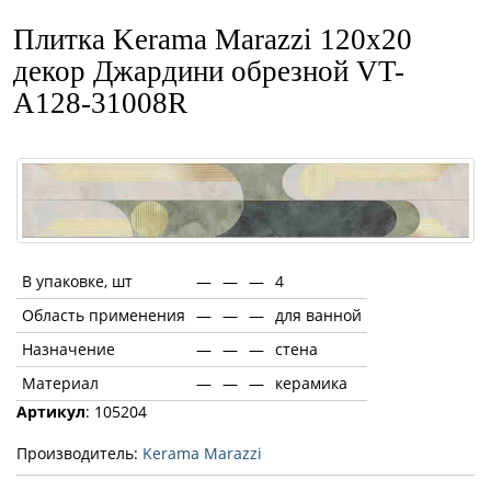
Плитка Kerama Marazzi 120x20
декор Джардини обрезной VT-
A128-31008R
В упаковке, шт
—
—
—
4
Область применения
—
—
—
для ванной
Назначение
—
—
—
стена
Материал
—
—
—
керамика
Артикул
: 105204
Производитель:
Kerama Marazzi