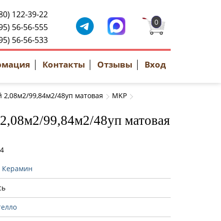
80) 122-39-22
0
95) 56-56-555
95) 56-56-533
рмация
Контакты
Отзывы
Вход
2,08м2/99,84м2/48уп матовая
MKP
2,08м2/99,84м2/48уп матовая
54
:
Керамин
сь
телло