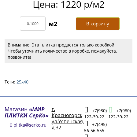
Цена: 1220 р/м2
В корзину
Внимание! Эта плитка продается только коробкой.
Чтобы уточнить количество в коробке, пожалуйста,
позвоните!
Теги:
25х40
Магазин
«МИР
г.
+7(980)
+7(980)
ПЛИТКИ СерКо»
Красногорск
122-39-22
122-39-22
ул.Успенская,
+7(495)
plitka@serko.ru
д.32
56-56-555