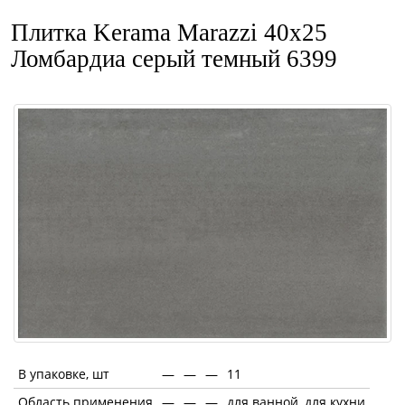
Плитка Kerama Marazzi 40x25
Ломбардиа серый темный 6399
В упаковке, шт
—
—
—
11
Область применения
—
—
—
для ванной, для кухни