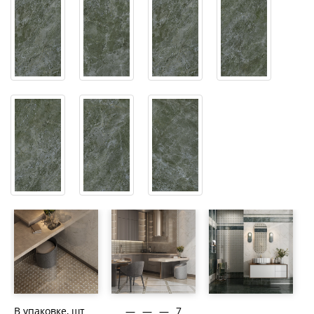
В упаковке, шт
—
—
—
7