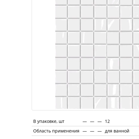
В упаковке, шт
—
—
—
12
Область применения
—
—
—
для ванной