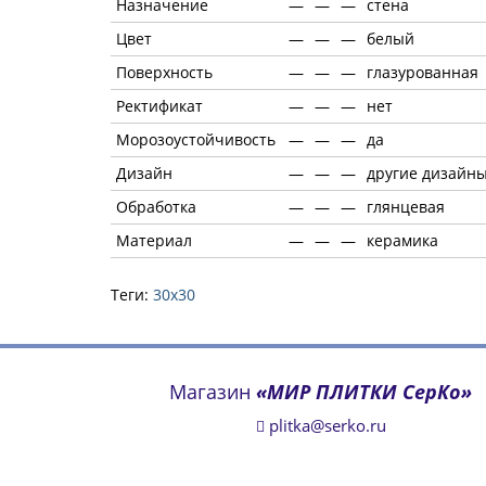
Назначение
—
—
—
стена
Цвет
—
—
—
белый
Поверхность
—
—
—
глазурованная
Ректификат
—
—
—
нет
Морозоустойчивость
—
—
—
да
Дизайн
—
—
—
другие дизайн
Обработка
—
—
—
глянцевая
Материал
—
—
—
керамика
Теги:
30х30
Магазин
«МИР ПЛИТКИ СерКо»
plitka@serko.ru