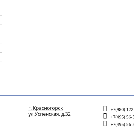
ы
г. Красногорск
+7(980) 122
ул.Успенская, д.32
+7(495) 56-
+7(495) 56-