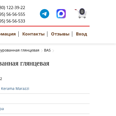
80) 122-39-22
0
95) 56-56-555
95) 56-56-533
рмация
Контакты
Отзывы
Вход
зурованная глянцевая
BAS
ванная глянцевая
92
:
Kerama Marazzi
ра