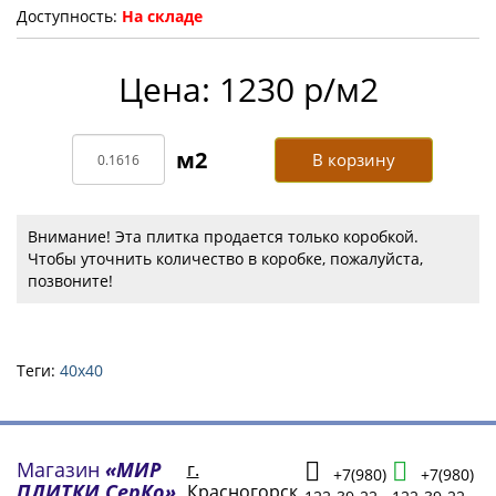
Доступность:
На складе
Цена: 1230 р/м2
В корзину
Внимание! Эта плитка продается только коробкой.
Чтобы уточнить количество в коробке, пожалуйста,
позвоните!
Теги:
40х40
Магазин
«МИР
г.
+7(980)
+7(980)
ПЛИТКИ СерКо»
Красногорск