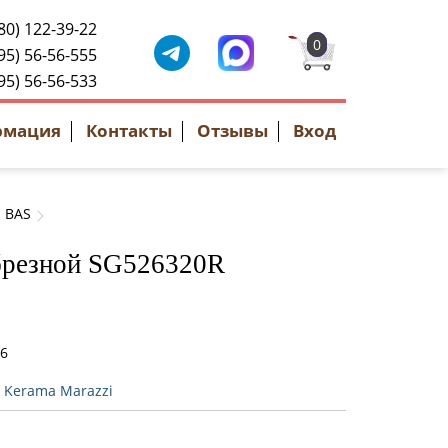
80) 122-39-22
0
95) 56-56-555
95) 56-56-533
рмация
Контакты
Отзывы
Вход
BAS
брезной SG526320R
76
:
Kerama Marazzi