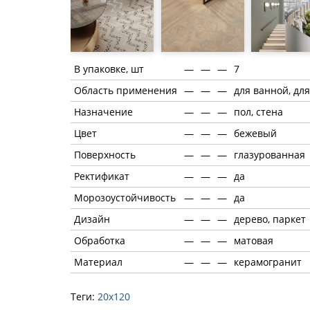
В упаковке, шт
—
—
—
7
Область применения
—
—
—
для ванной, для
Назначение
—
—
—
пол, стена
Цвет
—
—
—
бежевый
Поверхность
—
—
—
глазурованная
Ректификат
—
—
—
да
Морозоустойчивость
—
—
—
да
Дизайн
—
—
—
дерево, паркет
Обработка
—
—
—
матовая
Материал
—
—
—
керамогранит
Теги:
20х120